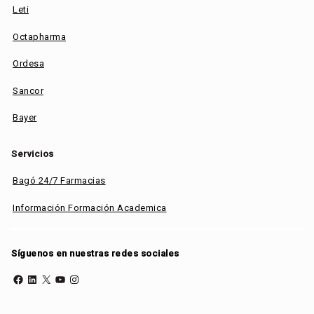
Leti
Octapharma
Ordesa
Sancor
Bayer
Servicios
Bagó 24/7 Farmacias
Información Formación Academica
Síguenos en nuestras redes sociales
Facebook
LinkedIn
X
YouTube
Instagram