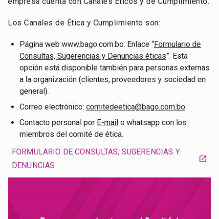
empresa cuenta con Canales Éticos y de Cumplimiento.
Los Canales de Ética y Cumplimiento son:
Página web www.bago.com.bo: Enlace “
Formulario de
Consultas, Sugerencias y Denuncias éticas
”. Esta
opción está disponible también para personas externas
a la organización (clientes, proveedores y sociedad en
general).
Correo electrónico:
comitedeetica@bago.com.bo
.
Contacto personal por
E-mail
o whatsapp con los
miembros del comité de ética.
FORMULARIO DE CONSULTAS, SUGERENCIAS Y
open_in_new
DENUNCIAS