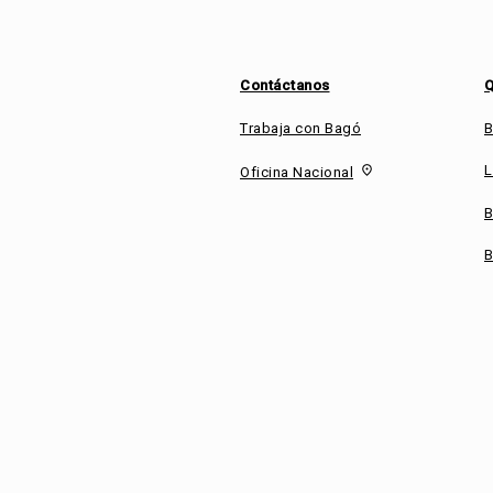
Contáctanos
Q
Trabaja con Bagó
B
L
fmd_good
Oficina Nacional
B
B