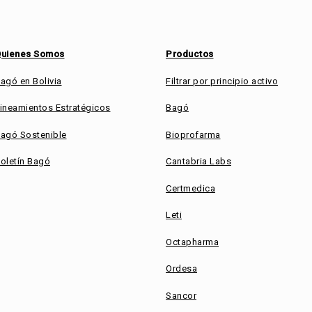
uienes Somos
Productos
agó en Bolivia
Filtrar por principio activo
ineamientos Estratégicos
Bagó
agó Sostenible
Bioprofarma
oletín Bagó
Cantabria Labs
Certmedica
Leti
Octapharma
Ordesa
Sancor