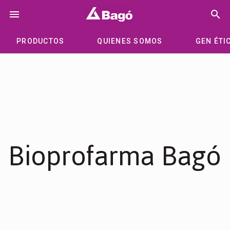
Saltar
menu
search
al
contenido
PRODUCTOS
QUIENES SOMOS
GEN ÉTI
Bioprofarma Bagó