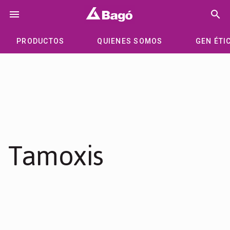
Saltar
menu
search
al
contenido
PRODUCTOS
QUIENES SOMOS
GEN ÉTI
Tamoxis