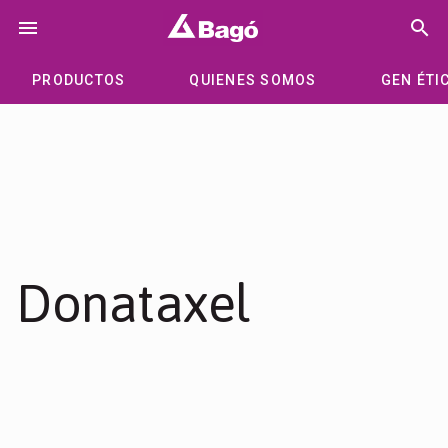
Saltar
menu
search
al
contenido
PRODUCTOS
QUIENES SOMOS
GEN ÉTI
Donataxel