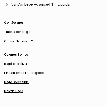
chevron_right
SanCor Bebé Advanced 1 – Líquida
Contáctanos
Trabaja con Bagó
fmd_good
Oficina Nacional
Quienes Somos
Bagó en Bolivia
Lineamientos Estratégicos
Bagó Sostenible
Boletín Bagó