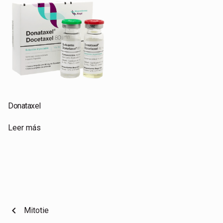
Donataxel
Leer más
chevron_left
Mitotie