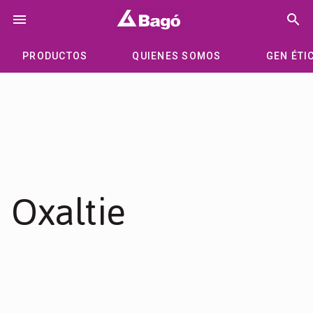
Saltar
menu
search
al
contenido
PRODUCTOS
QUIENES SOMOS
GEN ÉTI
Oxaltie