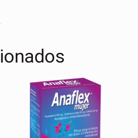
.
cionados