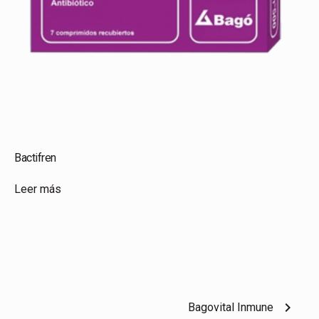
Bactifren
Leer más
chevron_right
Bagovital Inmune