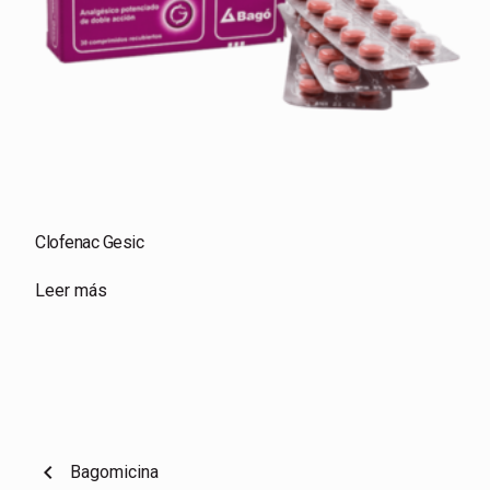
Clofenac Gesic
Leer más
chevron_left
Bagomicina