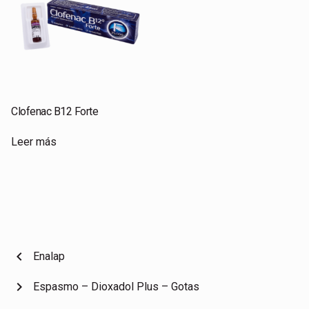
Clofenac B12 Forte
Leer más
chevron_left
Enalap
chevron_right
Espasmo – Dioxadol Plus – Gotas