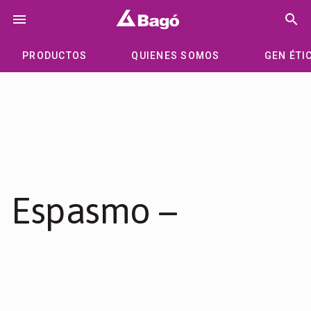
Saltar
menu
search
al
contenido
PRODUCTOS
QUIENES SOMOS
GEN ÉTI
Espasmo –