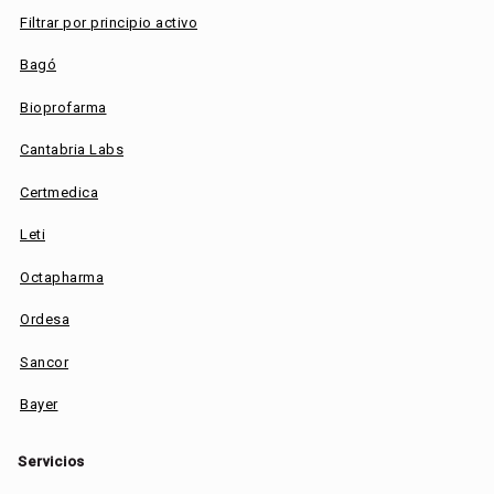
Filtrar por principio activo
Bagó
Bioprofarma
Cantabria Labs
Certmedica
Leti
Octapharma
Ordesa
Sancor
Bayer
Servicios