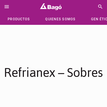
Saltar
menu
search
al
contenido
PRODUCTOS
QUIENES SOMOS
GEN ÉTI
Refrianex – Sobres