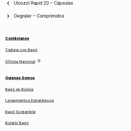
chevron_left
Ulcozol Rapid 20 – Cápsulas
chevron_right
Degraler – Comprimidos
Contáctanos
Trabaja con Bagó
fmd_good
Oficina Nacional
Quienes Somos
Bagó en Bolivia
Lineamientos Estratégicos
Bagó Sostenible
Boletín Bagó