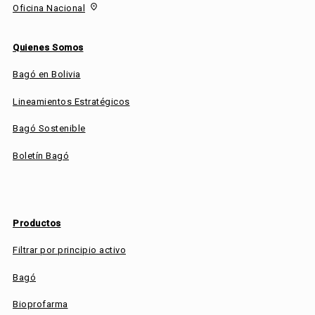
fmd_good
Oficina Nacional
Quienes Somos
Bagó en Bolivia
Lineamientos Estratégicos
Bagó Sostenible
Boletín Bagó
Productos
Filtrar por principio activo
Bagó
Bioprofarma