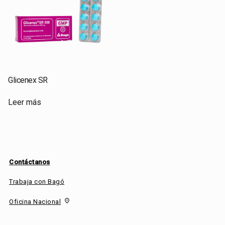
Glicenex SR
Leer más
Contáctanos
Trabaja con Bagó
fmd_good
Oficina Nacional