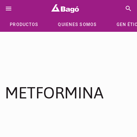
Saltar
menu
search
al
contenido
PRODUCTOS
QUIENES SOMOS
GEN ÉTI
METFORMINA