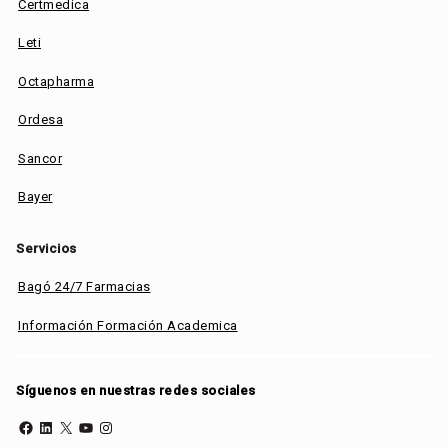
Certmedica
Leti
Octapharma
Ordesa
Sancor
Bayer
Servicios
Bagó 24/7 Farmacias
Información Formación Academica
Síguenos en nuestras redes sociales
Facebook
LinkedIn
X
YouTube
Instagram