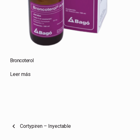
Broncoterol
Leer más
chevron_left
Cortypiren – Inyectable