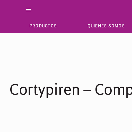
Saltar
menu
al
contenido
PRODUCTOS
QUIENES SOMOS
Cortypiren – Com