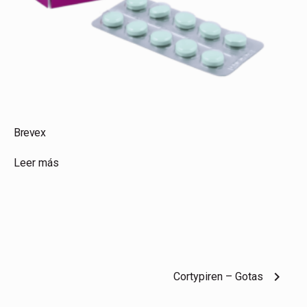
Brevex
Leer más
chevron_right
Cortypiren – Gotas