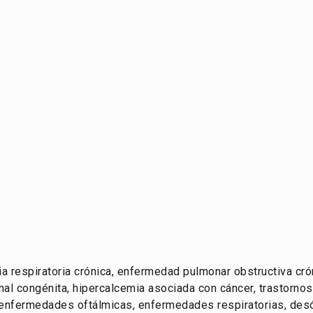
ia respiratoria crónica, enfermedad pulmonar obstructiva cró
enal congénita, hipercalcemia asociada con cáncer, trastorn
enfermedades oftálmicas, enfermedades respiratorias, des