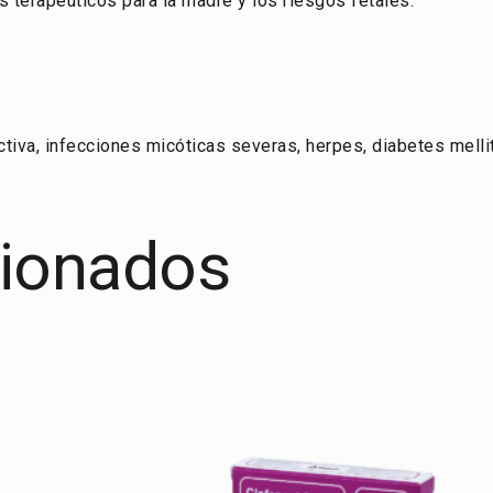
 terapéuticos para la madre y los riesgos fetales.
tiva, infecciones micóticas severas, herpes, diabetes melli
cionados