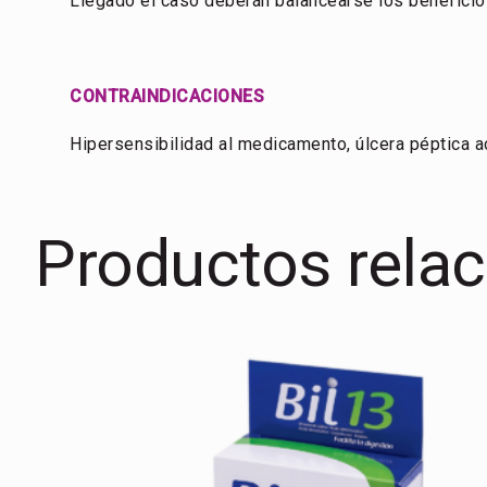
Llegado el caso deberán balancearse los beneficios
CONTRAINDICACIONES
Hipersensibilidad al medicamento, úlcera péptica ac
Productos rela