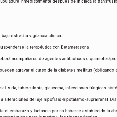
tubuladura inmediatamente después de iniciada la transfusió
bajo estrecha vigilancia clínica.
suspenderse la terapéutica con Betametasona.
deberá acompañarse de agentes antibióticos o quimioterápi
ueden agravar el curso de la diabetes mellitus (obligando a 
rial, sida, tuberculosis, glaucoma, infecciones fúngicas sist
 alteraciones del eje hipófisis-hipotálamo-suprarrenal. Dis
te el embarazo y lactancia por no haberse establecido la a