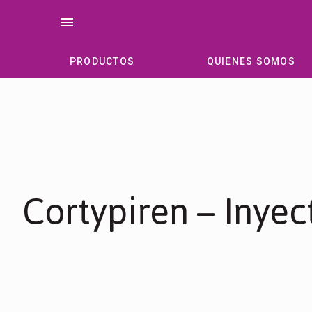
Saltar
menu
al
contenido
PRODUCTOS
QUIENES SOMOS
Cortypiren – Inyec