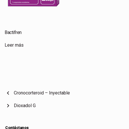
Bactifren
Leer más
chevron_left
Cronocorteroid – Inyectable
chevron_right
Dioxadol G
Contáctanos