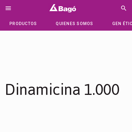
Saltar
menu
search
al
contenido
PRODUCTOS
QUIENES SOMOS
GEN ÉTI
Dinamicina 1.000