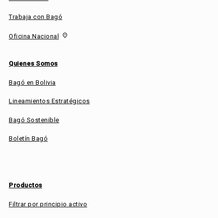
Trabaja con Bagó
fmd_good
Oficina Nacional
Quienes Somos
Bagó en Bolivia
Lineamientos Estratégicos
Bagó Sostenible
Boletín Bagó
Productos
Filtrar por principio activo