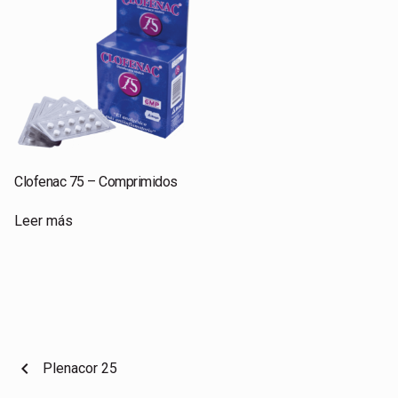
Clofenac 75 – Comprimidos
Leer más
chevron_left
Plenacor 25