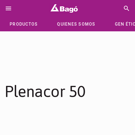
Saltar
menu
search
al
contenido
PRODUCTOS
QUIENES SOMOS
GEN ÉTI
Plenacor 50