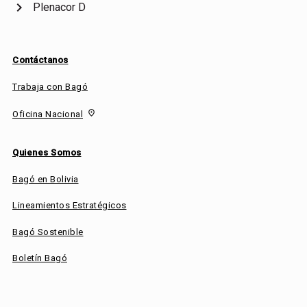
chevron_right
Plenacor D
Contáctanos
Trabaja con Bagó
fmd_good
Oficina Nacional
Quienes Somos
Bagó en Bolivia
Lineamientos Estratégicos
Bagó Sostenible
Boletín Bagó