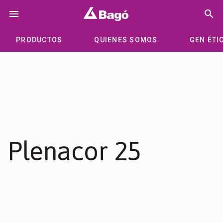
Saltar
menu
search
al
contenido
PRODUCTOS
QUIENES SOMOS
GEN ÉTI
Plenacor 25