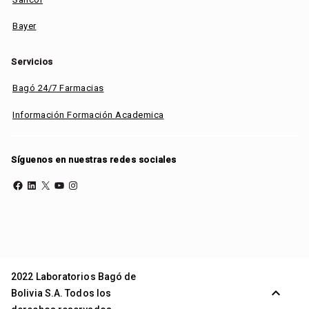
Bayer
Servicios
Bagó 24/7 Farmacias
Información Formación Academica
Síguenos en nuestras redes sociales
Facebook
LinkedIn
X
YouTube
Instagram
2022 Laboratorios Bagó de
expand_less
Bolivia S.A. Todos los