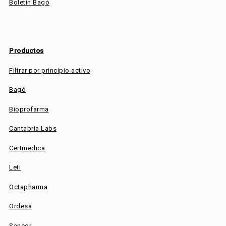
Boletín Bagó
Productos
Filtrar por principio activo
Bagó
Bioprofarma
Cantabria Labs
Certmedica
Leti
Octapharma
Ordesa
Sancor