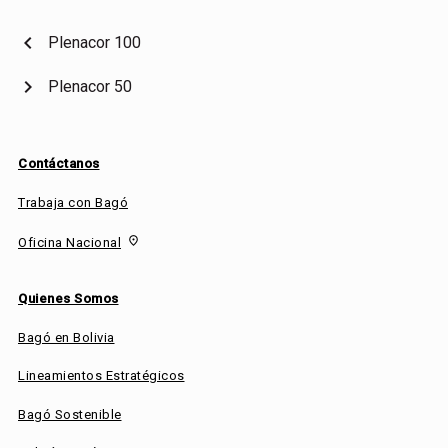
chevron_left
Plenacor 100
chevron_right
Plenacor 50
Contáctanos
Trabaja con Bagó
fmd_good
Oficina Nacional
Quienes Somos
Bagó en Bolivia
Lineamientos Estratégicos
Bagó Sostenible