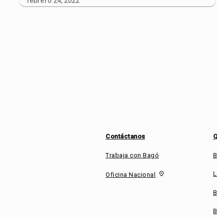
febrero 24, 2022
Contáctanos
Q
Trabaja con Bagó
B
L
fmd_good
Oficina Nacional
B
B