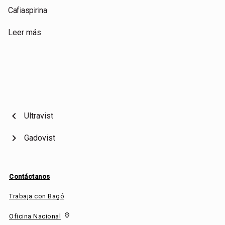
Cafiaspirina
Leer más
chevron_left
Ultravist
chevron_right
Gadovist
Contáctanos
Trabaja con Bagó
fmd_good
Oficina Nacional