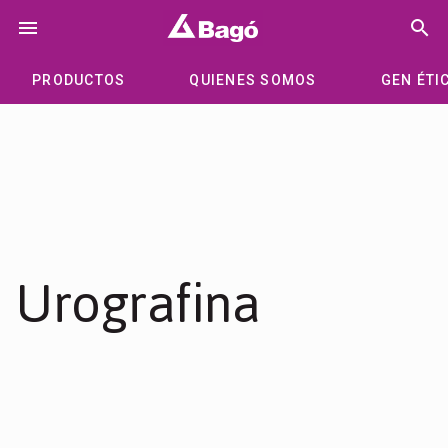
Saltar
menu
search
al
contenido
PRODUCTOS
QUIENES SOMOS
GEN ÉTI
Urografina