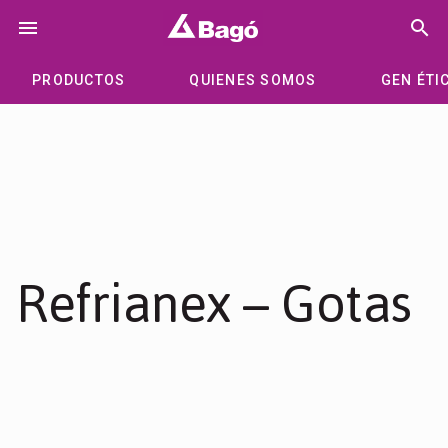
Saltar
menu
search
al
contenido
PRODUCTOS
QUIENES SOMOS
GEN ÉTI
Refrianex – Gotas