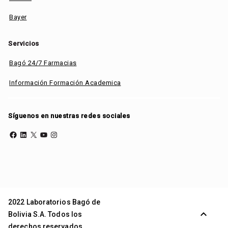
Bayer
Servicios
Bagó 24/7 Farmacias
Información Formación Academica
Síguenos en nuestras redes sociales
Facebook
LinkedIn
X
YouTube
Instagram
2022 Laboratorios Bagó de
expand_less
Bolivia S.A. Todos los
derechos reservados.