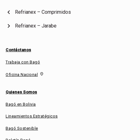
chevron_left
Refrianex – Comprimidos
chevron_right
Refrianex – Jarabe
Contáctanos
Trabaja con Bagó
fmd_good
Oficina Nacional
Quienes Somos
Bagó en Bolivia
Lineamientos Estratégicos
Bagó Sostenible